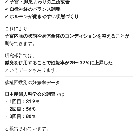
✔
子宮・卵巣まわりの血流改善
✔
自律神経のバランス調整
✔
ホルモンが働きやすい状態づくり
これにより
子宮内膜の状態や身体全体のコンディションを整える
ことが
期待できます。
研究報告では、
鍼灸を併用することで妊娠率が28〜32％に上昇した
というデータもあります。
移植回数別の妊娠率データ
日本産婦人科学会の調査
では
・
1回目：31.9％
・
2回目：56％
・
3回目：80％
と報告されています。