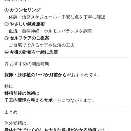
①
カウンセリング
体調・治療スケジュール・不安な点を丁寧に確認
②
やさしい鍼灸施術
血流・自律神経・ホルモンバランスを調整
③
セルフケアのご提案
ご自宅でできるケアや生活の工夫
④
今後の計画を一緒に決定
⏰ おすすめの開始時期
採卵・胚移植の1〜2か月前から
がおすすめです。
特に
移植前後の施術
は
子宮内環境を整えるサポート
につながります。
まとめ
体外受精は、
身体だけでなく心にも大きな負担がかかる治療
です。