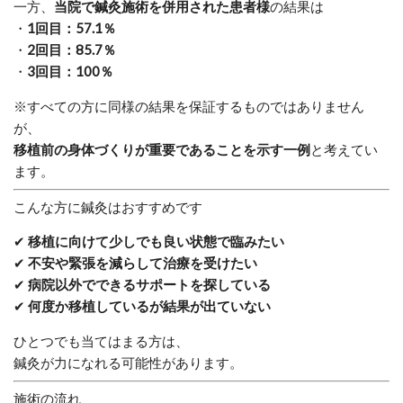
一方、
当院で鍼灸施術を併用された患者様
の結果は
・
1回目：57.1％
・
2回目：85.7％
・
3回目：100％
※すべての方に同様の結果を保証するものではありません
が、
移植前の身体づくりが重要であることを示す一例
と考えてい
ます。
こんな方に鍼灸はおすすめです
✔
移植に向けて少しでも良い状態で臨みたい
✔
不安や緊張を減らして治療を受けたい
✔
病院以外でできるサポートを探している
✔
何度か移植しているが結果が出ていない
ひとつでも当てはまる方は、
鍼灸が力になれる可能性があります。
施術の流れ