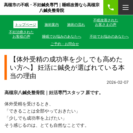
高槻市の不眠・不妊鍼灸専門｜睡眠改善なら高槻宗
八鍼灸整骨院
不眠改善された
トップページ
施術案内
施術の流れ
お客さまの声
不妊治療された
お客様の声
睡眠でお悩みのあなたへ
不妊でお悩みのあなたへ
ご予約・お問合せ
【体外受精の成功率を少しでも高めた
い方へ】 妊活に鍼灸が選ばれている本
当の理由
2026-02-07
高槻宗八鍼灸整骨院｜妊活専門スタッフ 原です。
体外受精を受けるとき、
「できることは全部やっておきたい」
「少しでも成功率を上げたい」
そう感じるのは、とても自然なことです。