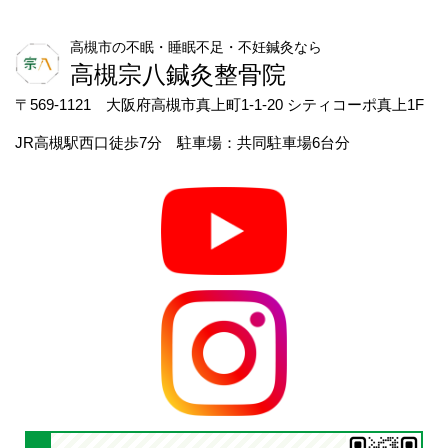
高槻市の不眠・睡眠不足・不妊鍼灸なら
高槻宗八鍼灸整骨院
〒569-1121 大阪府高槻市真上町1-1-20 シティコーポ真上1F
JR高槻駅西口徒歩7分 駐車場：共同駐車場6台分