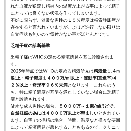
れた血液が逆流し精巣内の温度が上がる事によって精子
にとっては良くない状況を作ってしまいます。
不妊に限らず、健常な男性の１５％程度は精索静脈瘤が
存在すると言われていますが、よほど進行しない限りは
自覚症状も無いので気付かない事がほとんどです。
乏精子症の診断基準
乏精子症はWHOの定める精液所見を基に診断されま
す。
2025年時点ではWHOの定める精液所見は
精液量１.４m
l以上・精子濃度１４００万/ml以上・運動率(直進率)４
２％以上・奇形率９６％未満
となります。これらのう
ち、特に精子濃度が基準を満たしていない場合に乏精子
症と診断されます。
健常な成人男性の場合、
５０００万～１億/mlほどで、
自然妊娠の為には４０００万以上が望ましい
とされてい
ます。自宅での採精の場合、時間、温度など様々な要因
によって精液所見が悪化することもあるので、クリニッ