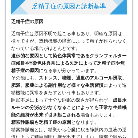
乏精子症の原因と診断基準
乏精子症の原因
乏精子症は原因不明で起こる事もあり、明確な原因は
様々ですが、造精機能の障害によって精子が作られなく
なっている場合がほとんどです。
遺伝的な要因として染色体異常であるクランフェルター
症候群やY染色体異常による欠乏によって乏精子症や無
精子症の原因
になる事が分かっています。
その他にも、
ストレス、喫煙、過度のアルコール摂取、
肥満、服薬による副作用など様々な生活習慣
によって造
精機能に異常をきたすという事もあります。
睡眠不足によって十分な睡眠の深さが得られず、
成長ホ
ルモンの分泌が少なくなることによっても正常な生殖機
能の維持が出来ず引き起こされる
場合もあります。
精索静脈瘤も乏精子症の原因
となります。
精索静脈瘤とは、精巣から心臓に戻る静脈内の血液の逆
流によって精巣周囲に瘤が出来てしまい、腹部で温めら