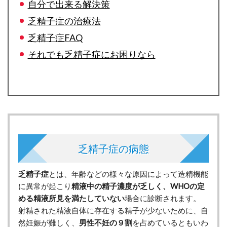
自分で出来る解決策
乏精子症の治療法
乏精子症FAQ
それでも乏精子症にお困りなら
乏精子症の病態
乏精子症
とは、年齢などの様々な原因によって造精機能
に異常が起こり
精液中の精子濃度が乏しく、WHOの定
める精液所見を満たしていない
場合に診断されます。
射精された精液自体に存在する精子が少ないために、自
然妊娠が難しく、
男性不妊の９割
を占めているともいわ