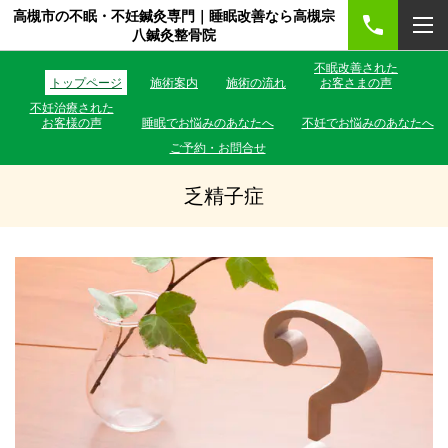
高槻市の不眠・不妊鍼灸専門｜睡眠改善なら高槻宗
八鍼灸整骨院
不眠改善された
トップページ
施術案内
施術の流れ
お客さまの声
不妊治療された
お客様の声
睡眠でお悩みのあなたへ
不妊でお悩みのあなたへ
ご予約・お問合せ
乏精子症