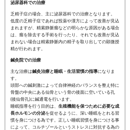
泌尿器科での治療
乏精子症の場合、主に泌尿器科での治療となります。
低度の乏精子症であれば投薬や漢方によって改善が見込
まれますが、精索静脈瘤などの明らかな原因がある場合
は、瘤を除去する手術を行ったり、それでも改善が見込
まれない場合は精索静脈内の精子を取り出しての顕微授
精が行われます。
鍼灸院での治療
主な治療は
鍼灸治療と睡眠・生活習慣の指導
になりま
す。
頭部への鍼刺激によって自律神経のバランスを整え特に
骨盤の中央にある仙骨という骨の後面に空いている孔
(後仙骨孔)に鍼通電を行います。
睡眠指導を行う目的は、
生殖機能を保つために必要な成
長ホルモンの分泌
を促せるように、深い睡眠をとれる習
慣を身につける為です。正しい睡眠習慣を身につける事
によって、コルチゾールというストレスに対抗する為の