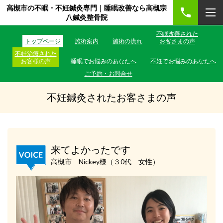
高槻市の不眠・不妊鍼灸専門｜睡眠改善なら高槻宗
八鍼灸整骨院
不眠改善された
トップページ
施術案内
施術の流れ
お客さまの声
不妊治療された
お客様の声
睡眠でお悩みのあなたへ
不妊でお悩みのあなたへ
ご予約・お問合せ
不妊鍼灸されたお客さまの声
来てよかったです
高槻市 Nickey様（３0代 女性）