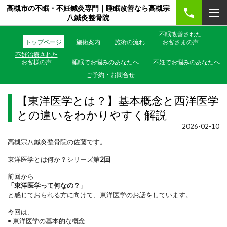
高槻市の不眠・不妊鍼灸専門｜睡眠改善なら高槻宗
八鍼灸整骨院
不眠改善された
トップページ
施術案内
施術の流れ
お客さまの声
不妊治療された
お客様の声
睡眠でお悩みのあなたへ
不妊でお悩みのあなたへ
ご予約・お問合せ
【東洋医学とは？】基本概念と西洋医学
との違いをわかりやすく解説
2026-02-10
高槻宗八鍼灸整骨院の佐藤です。
東洋医学とは何か？シリーズ第
2回
前回から
「東洋医学って何なの？」
と感じておられる方に向けて、東洋医学のお話をしています。
今回は、
•
東洋医学の基本的な概念