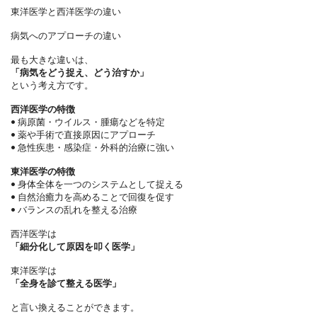
東洋医学と西洋医学の違い
病気へのアプローチの違い
最も大きな違いは、
「病気をどう捉え、どう治すか」
という考え方です。
西洋医学の特徴
•
病原菌・ウイルス・腫瘍などを特定
•
薬や手術で直接原因にアプローチ
•
急性疾患・感染症・外科的治療に強い
東洋医学の特徴
•
身体全体を一つのシステムとして捉える
•
自然治癒力を高めることで回復を促す
•
バランスの乱れを整える治療
西洋医学は
「細分化して原因を叩く医学」
東洋医学は
「全身を診て整える医学」
と言い換えることができます。